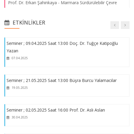
Prof. Dr. Erkan Şahinkaya - Marmara Sürdürülebilir Çevre
Sempozyumu
ENVE 4197-4198 Bitirme Projeleri Poster Sunumları 2022
08.08.2026
ETKINLIKLER
Arş. Gör. Yaren Öztürk- Kitap Bölümü Bildirimi
Seminer ; 09.04.2025 Saat 13:00 Doç. Dr. Tuğçe Katipoğlu
2025-2026 Bitirme Projeleri Poster Sunumları
Yazan
07.04.2025
2025-2026 Bahar Dönemi Final ve Bütünleme Sınavları
Programı
Seminer ; 21.05.2025 Saat 13:00 Büşra Burcu Yalamacılar
ENVE4028 Operation of Treatment Plants Dersi Kapsamında
19.05.2025
Arıtma Tesislerinde Uygulamalı Eğitim
Seminer ; 02.05.2025 Saat 16:00 Prof. Dr. Aslı Aslan
2026-2027 Güz Dönemi Lisansüstü Başvuruları
30.04.2025
International Congress of Recycling Economy & Sustainability