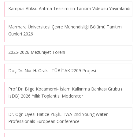
Bölümümüz Kurucu Öğretim Üyesi Sayın Prof. Dr. Ahmet Mete
Kampüs Atıksu Arıtma Tesisimizin Tanıtım Videosu Yayımlandı
Saatçi bölümümüzde bir seminer verecektir
08.08.2026
Marmara Üniversitesi Çevre Mühendisliği Bölümü Tanıtım
Günleri 2026
Bölüm Semineri; Dr. Mehmet Dilaver; "Recent R&D Activities
2025-2026 Mezuniyet Töreni
in Environmental Engineering Sector in Türkiye and Global
Level and Short Introduction to Membrane Technologies 101"
08.08.2026
Doç.Dr. Nur H. Orak - TÜBİTAK 2209 Projesi
Prof.Dr. Bilge Kocamemi- İslam Kalkınma Bankası Grubu (
Çevre Mühendisliği Bölüm Semineri , 27 Eylül 2022
IsDB) 2026 Yıllık Toplantısı Moderator
08.08.2026
Dr. Öğr. Üyesi Hatice YEŞİL- IWA 2nd Young Water
Orientation Day
Professionals European Conference
08.08.2026