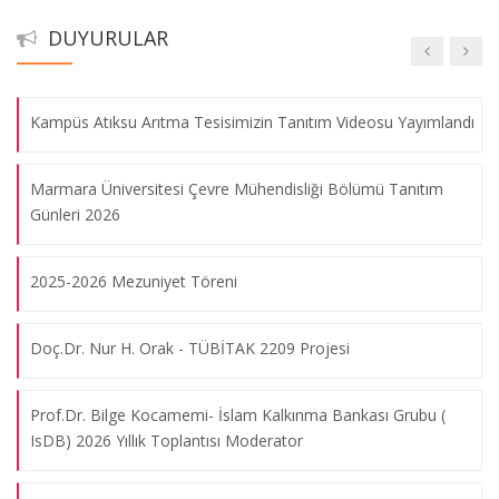
Mayıs 2023
DUYURULAR
07.08.2026
Lisans Final Sınav Programı
Bölümümüz Kurucu Öğretim Üyesi Sayın Prof. Dr. Ahmet Mete
Kampüs Atıksu Arıtma Tesisimizin Tanıtım Videosu Yayımlandı
Saatçi bölümümüzde bir seminer verecektir
07.08.2026
Marmara Üniversitesi Çevre Mühendisliği Bölümü Tanıtım
Günleri 2026
Bölüm Semineri; Dr. Mehmet Dilaver; "Recent R&D Activities
2025-2026 Mezuniyet Töreni
in Environmental Engineering Sector in Türkiye and Global
Level and Short Introduction to Membrane Technologies 101"
07.08.2026
Doç.Dr. Nur H. Orak - TÜBİTAK 2209 Projesi
Prof.Dr. Bilge Kocamemi- İslam Kalkınma Bankası Grubu (
Çevre Mühendisliği Bölüm Semineri , 27 Eylül 2022
IsDB) 2026 Yıllık Toplantısı Moderator
07.08.2026