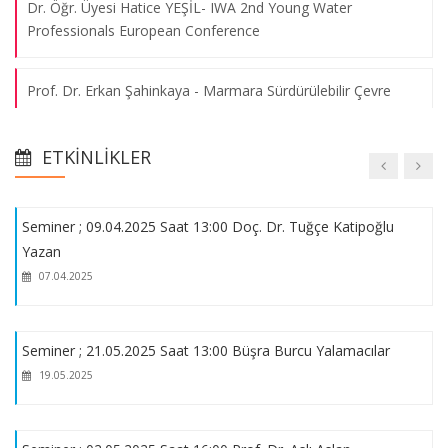
Dr. Öğr. Üyesi Hatice YEŞİL- IWA 2nd Young Water
Orientation Day
Professionals European Conference
07.08.2026
Prof. Dr. Erkan Şahinkaya - Marmara Sürdürülebilir Çevre
Sempozyumu
ENVE 4197-4198 Bitirme Projeleri Poster Sunumları 2022
07.08.2026
ETKINLIKLER
Arş. Gör. Yaren Öztürk- Kitap Bölümü Bildirimi
Seminer ; 09.04.2025 Saat 13:00 Doç. Dr. Tuğçe Katipoğlu
2025-2026 Bitirme Projeleri Poster Sunumları
Yazan
07.04.2025
2025-2026 Bahar Dönemi Final ve Bütünleme Sınavları
Programı
Seminer ; 21.05.2025 Saat 13:00 Büşra Burcu Yalamacılar
ENVE4028 Operation of Treatment Plants Dersi Kapsamında
19.05.2025
Arıtma Tesislerinde Uygulamalı Eğitim